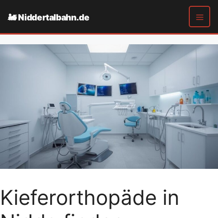
Zum
Niddertalbahn.de
Inhalt
springen
Men
Kieferorthopäde in